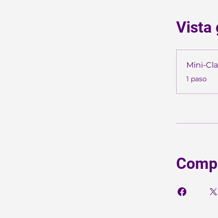
Vista
Mini-Cl
.
1 paso
Compa