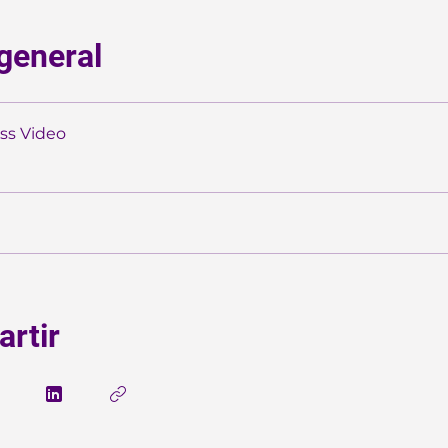
 general
ass Video
rtir