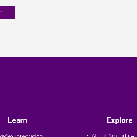
e
Learn
Explore
About Amanda →
Reflex Integration →