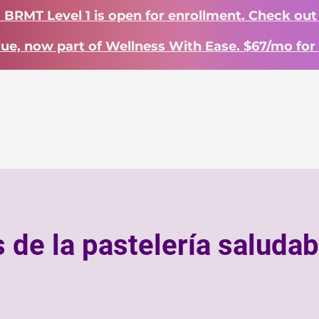
? BRMT Level 1 is open for enrollment. Check out
lue, now part of Wellness With Ease. $67/mo for 
INICIO
Landing Page
INICIO
Work With Me
 de la pastelería saludab