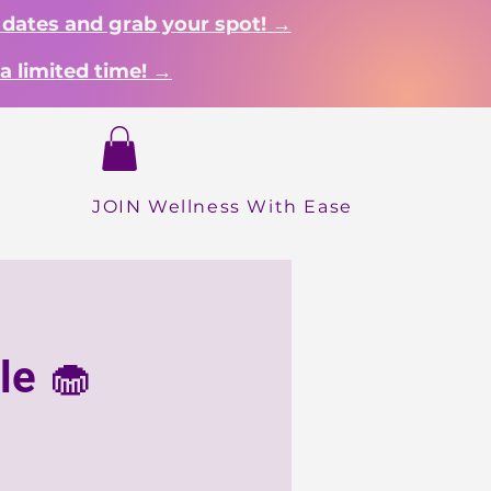
 dates and grab your spot! →
a limited time! →
Login
Dropdown
About
Shop
More
INICIO
JOIN Wellness With Ease
le 🧁