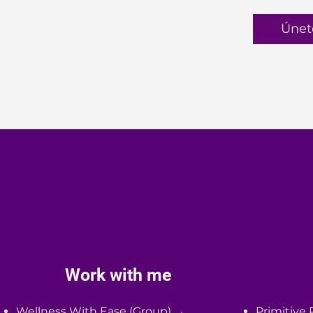
Únet
Work with me
Wellness With Ease (Group) →
Primitive 