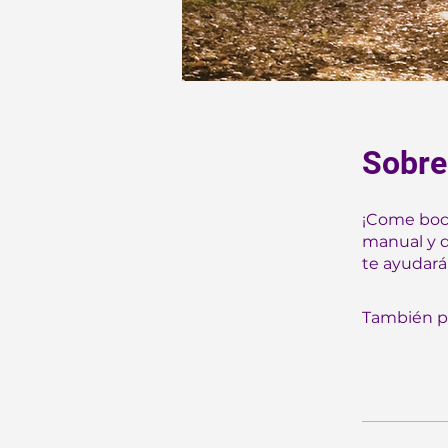
Sobre
¡Come boca
manual y di
te ayudará
También pu