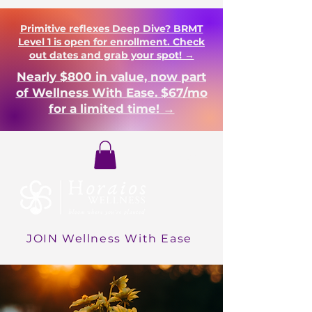
Primitive reflexes Deep Dive? BRMT
Level 1 is open for enrollment. Check
out dates and grab your spot! →
Nearly $800 in value, now part
of Wellness With Ease. $67/mo
for a limited time! →
Login
JOIN Wellness With Ease