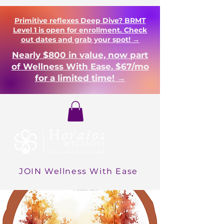
Primitive reflexes Deep Dive? BRMT
Level 1 is open for enrollment. Check
out dates and grab your spot! →
Nearly $800 in value, now part
of Wellness With Ease. $67/mo
for a limited time! →
Login
JOIN Wellness With Ease