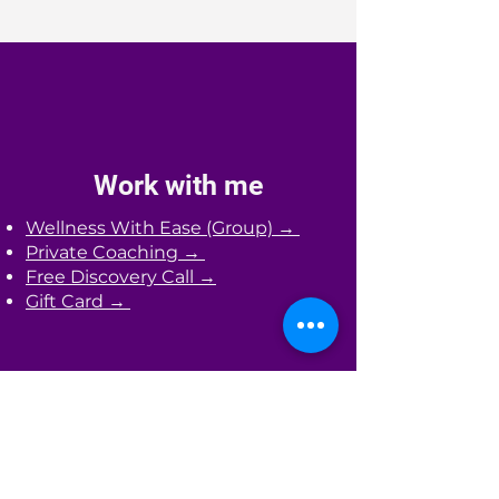
Work with me
Wellness With Ease (Group) →
Private Coaching →
Free Discovery Call →
Gift Card →
Learn