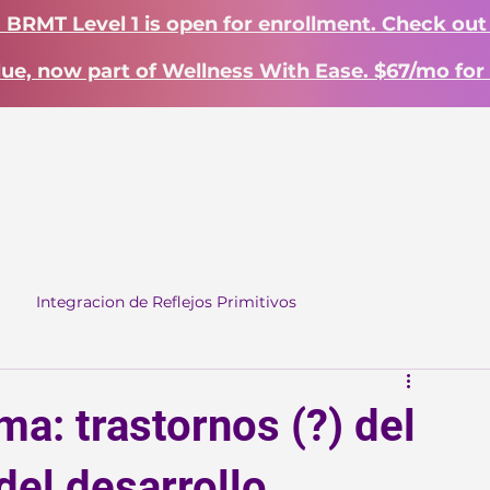
? BRMT Level 1 is open for enrollment. Check out
lue, now part of Wellness With Ease. $67/mo for 
INICIO
Landing Page
INICIO
Work With Me
Integracion de Reflejos Primitivos
a: trastornos (?) del
el desarrollo.