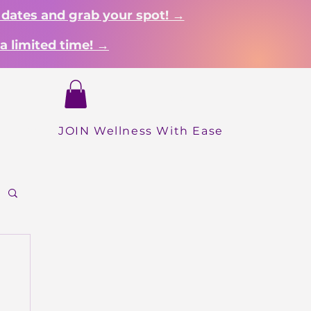
 dates and grab your spot! →
a limited time! →
Login
Dropdown
About
Shop
More
INICIO
JOIN Wellness With Ease